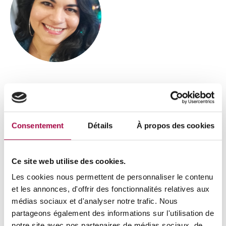
« Je m’appelle Yisibeth Lugo de Garcia. Au Venezuela,
j’étais avocate, et je faisais de la pâtisserie sur le côté,
Consentement
Détails
À propos des cookies
pour ma famille.
Quand je suis arrivée en Belgique, je ne parlais pas bien
Ce site web utilise des cookies.
français. Pour avoir une équivalence de diplôme, j’aurais
Les cookies nous permettent de personnaliser le contenu
dû refaire une partie des études et ça aurait été difficile
et les annonces, d'offrir des fonctionnalités relatives aux
avec mes trois enfants. J’ai donc du recommencer ma vie
médias sociaux et d'analyser notre trafic. Nous
à zéro et j’ai décidé de faire de ma passion, la pâtisserie,
partageons également des informations sur l'utilisation de
mon métier. J’ai complété mes compétences par une
notre site avec nos partenaires de médias sociaux, de
formation chez Epicuris.