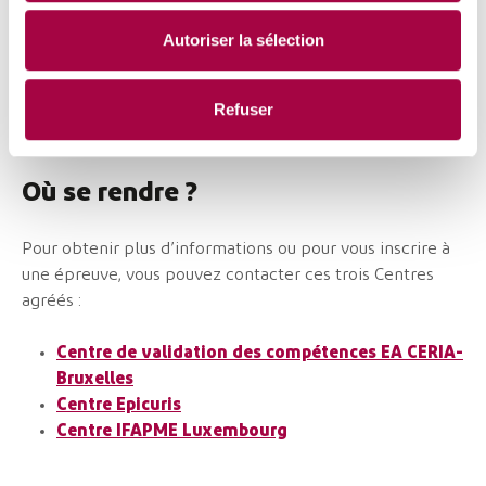
plus de m’avoir donné l’opportunité d’améliorer mon
intégration en tant que personne étrangère, j’ai trouvé
Autoriser la sélection
mon travail plus facilement et j’ai eu des dispenses pour
ma reprise en formation. »
Refuser
Où se rendre ?
Pour obtenir plus d’informations ou pour vous inscrire à
une épreuve, vous pouvez contacter ces trois Centres
agréés :
Centre de validation des compétences EA CERIA-
Bruxelles
Centre Epicuris
Centre IFAPME Luxembourg