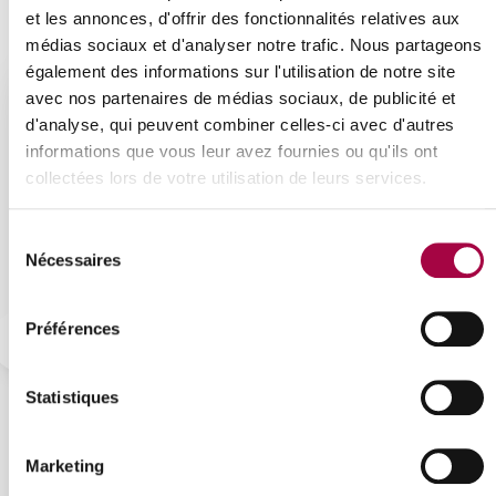
et les annonces, d'offrir des fonctionnalités relatives aux
médias sociaux et d'analyser notre trafic. Nous partageons
également des informations sur l'utilisation de notre site
avec nos partenaires de médias sociaux, de publicité et
dimanche
09
d'analyse, qui peuvent combiner celles-ci avec d'autres
informations que vous leur avez fournies ou qu'ils ont
août 2026
collectées lors de votre utilisation de leurs services.
Sélection
Nécessaires
du
consentement
Place disponible
Préférences
Mécanicien(ne) automaticien
Centre de compétence Technocampus
Statistiques
Monter, à partir d'un plan, des éléments
mécaniques d'ensembles mécaniques,
Marketing
hydrauliques ou pneumatiques