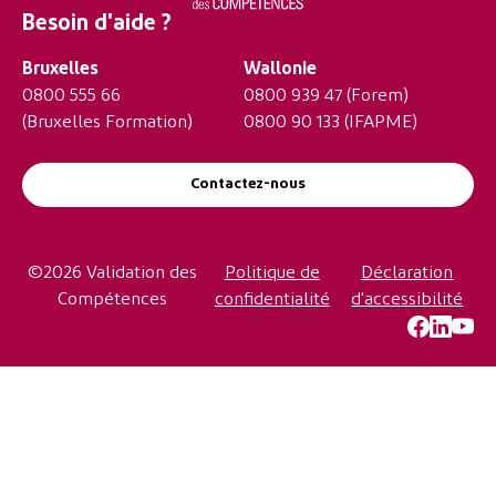
Besoin d'aide ?
Bruxelles
Wallonie
0800 555 66
0800 939 47
(Forem)
(Bruxelles Formation)
0800 90 133
(IFAPME)
Contactez-nous
©2026 Validation des
Politique de
Déclaration
Compétences
confidentialité
d'accessibilité
https://w
LinkedI
YouT