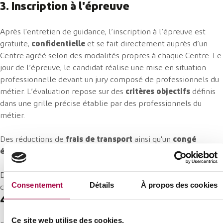
3. Inscription à l'épreuve
Après l'entretien de guidance, l’inscription à l’épreuve est
gratuite,
confidentielle
et se fait directement auprès d’un
Centre agréé selon des modalités propres à chaque Centre. Le
jour de l’épreuve, le candidat réalise une mise en situation
professionnelle devant un jury composé de professionnels du
métier. L’évaluation repose sur des
critères objectifs
définis
dans une grille précise établie par des professionnels du
métier.
Des réductions de
frais de transport
ainsi qu'un
congé
éducation payé
sont possible. En savoir plus sur
l'épreuve.
Découvrez les
garanties Qualité
de la validation des
Consentement
Détails
À propos des cookies
compétences (référentiels, agrément des Centres, etc.)
4. Valoriser le Titre de compétence
Ce site web utilise des cookies.