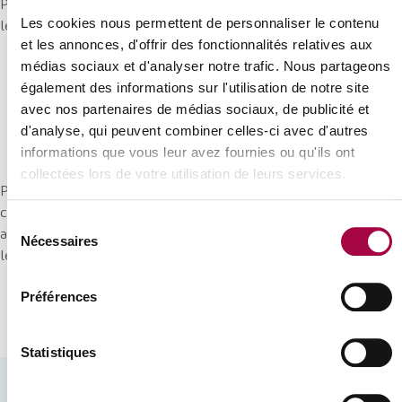
Pour augmenter sa visibilité auprès des recruteurs, encouragez
Les cookies nous permettent de personnaliser le contenu
le candidat :
et les annonces, d'offrir des fonctionnalités relatives aux
médias sociaux et d'analyser notre trafic. Nous partageons
à mettre à jour son CV en y ajoutant le(s) Titre(s) de
également des informations sur l'utilisation de notre site
compétence obtenu et à y joindre le supplément au
avec nos partenaires de médias sociaux, de publicité et
Certificat Europass ;
d'analyse, qui peuvent combiner celles-ci avec d'autres
à actualiser son profil
Actiris
ou
Forem
.
informations que vous leur avez fournies ou qu'ils ont
collectées lors de votre utilisation de leurs services.
Pour les inscrits chez Actiris, le fait de signaler le statut de
chercheur d’emploi permet de bénéficier du coaching Link, un
Sélection
accompagnement personnalisé pour la recherche d’emploi et
Nécessaires
du
le développement de carrière.
consentement
Préférences
Statistiques