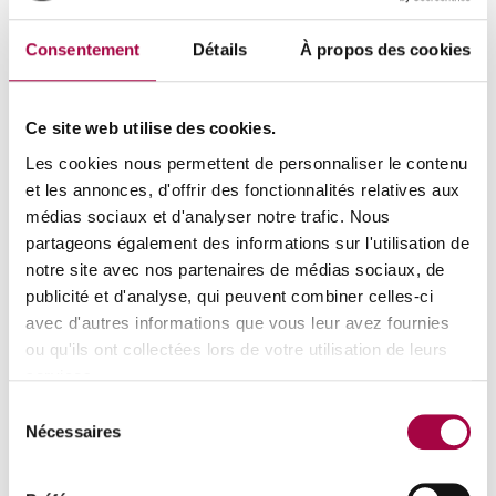
Concevoir une action de formation ;
Mener une action de formation ;
Consentement
Détails
À propos des cookies
Évaluer la qualité de ses séquences de formation.
Ce site web utilise des cookies.
Pour en savoir plus sur les compétences évaluées,
consultez
cette page
. Vous pouvez également remplir
ce
Les cookies nous permettent de personnaliser le contenu
document
pour savoir si vous êtes prêt(e) à passer
et les annonces, d'offrir des fonctionnalités relatives aux
l’épreuve.
médias sociaux et d'analyser notre trafic. Nous
partageons également des informations sur l'utilisation de
Où passer l’épreuve ?
notre site avec nos partenaires de médias sociaux, de
publicité et d'analyse, qui peuvent combiner celles-ci
avec d'autres informations que vous leur avez fournies
Les épreuves de validation des compétences pour ce
ou qu'ils ont collectées lors de votre utilisation de leurs
métier sont organisées par :
services.
Centre de validation des compétences de l'EA de
Sélection
Nécessaires
Liège
du
formaform
consentement