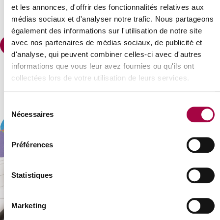
et les annonces, d'offrir des fonctionnalités relatives aux
médias sociaux et d'analyser notre trafic. Nous partageons
également des informations sur l'utilisation de notre site
avec nos partenaires de médias sociaux, de publicité et
Vers les études et analyses
d'analyse, qui peuvent combiner celles-ci avec d'autres
informations que vous leur avez fournies ou qu'ils ont
collectées lors de votre utilisation de leurs services.
Sélection
Nécessaires
du
consentement
Préférences
Statistiques
Marketing