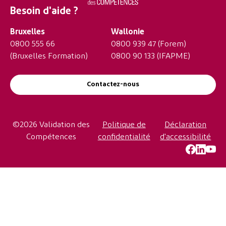
Besoin d'aide ?
Bruxelles
Wallonie
0800 555 66
0800 939 47
(Forem)
(Bruxelles Formation)
0800 90 133
(IFAPME)
Contactez-nous
©2026 Validation des
Politique de
Déclaration
Compétences
confidentialité
d'accessibilité
https://w
LinkedI
YouT