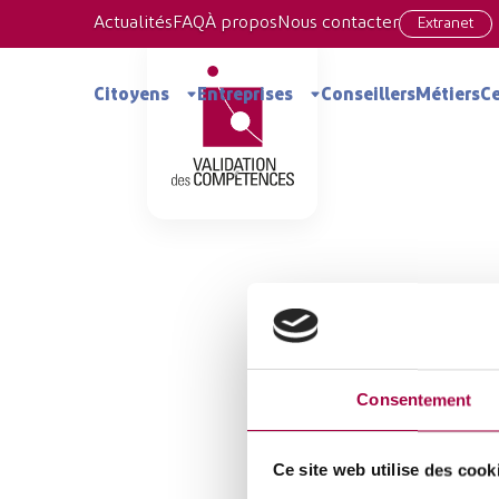
Actualités
FAQ
À propos
Nous contacter
Extranet
Consortium de Validati
Citoyens
Entreprises
Conseillers
Métiers
Ce
Consentement
Ce site web utilise des cook