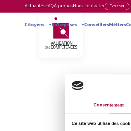
Actualités
FAQ
À propos
Nous contacter
Extranet
Consortium de Validati
Citoyens
Entreprises
Conseillers
Métiers
Ce
Consentement
Ce site web utilise des cook