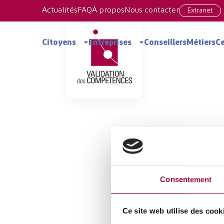
Actualités
FAQ
À propos
Nous contacter
Extranet
Consortium de Validati
Citoyens
Entreprises
Conseillers
Métiers
Ce
Consentement
Ce site web utilise des cook