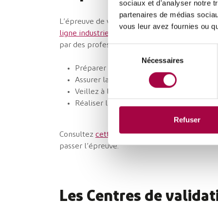
sociaux et d'analyser notre t
partenaires de médias sociaux
L’épreuve de validation des compétences pour
vous leur avez fournies ou qu'
ligne industrielle
, dure en moyenne 3h. L’épre
par des professionnels du métier qui vérifiero
Sélection
Nécessaires
du
Préparer votre poste de travail ;
consentement
Assurer la conduite de la production ;
Veillez à la conformité du produit et aux 
Réaliser la maintenance de premier nivea
Refuser
Consultez
cette page
pour en savoir plus et 
passer l’épreuve.
Les Centres de valida