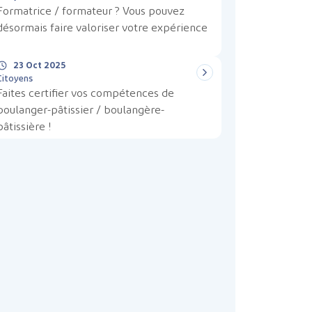
Formatrice / formateur ? Vous pouvez
désormais faire valoriser votre expérience
!
23 Oct 2025
Citoyens
Faites certifier vos compétences de
boulanger-pâtissier / boulangère-
pâtissière !