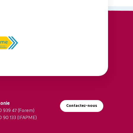
onie
Contactez-nous
 939 47
(Forem)
 90 133
(IFAPME)