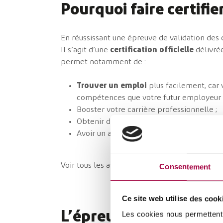
Pourquoi faire certifi
En réussissant une épreuve de validation de
Il s’agit d’une
certification officielle
délivré
permet notamment de :
Trouver un emploi
plus facilement, car 
compétences que votre futur employeur 
Booster votre carrière professionnelle ;
Obtenir des allocations d’insertion si vou
Avoir un accès facilité au Jury de la Com
Voir tous les avantages de la validation des
Consentement
Ce site web utilise des cook
L’épreuve de validati
Les cookies nous permettent d