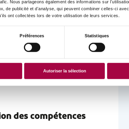
rafic. Nous partageons également des informations sur l'utilisati
, de publicité et d'analyse, qui peuvent combiner celles-ci avec
 le métier d’
opérateur / opératrice de production sur
ils ont collectées lors de votre utilisation de leurs services.
uve est une mise en situation professionnelle encadrée
nt que vous savez bien :
Préférences
Statistiques
prescrits de la fiche de production ;
u (selon la norme Afnor).
Autoriser la sélection
remplissez
ce document
pour savoir si vous êtes prêt(e) à
tion des compétences