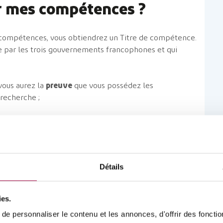
er mes compétences ?
s compétences, vous obtiendrez un Titre de compétence.
e par les trois gouvernements francophones et qui
vous aurez la
preuve
que vous possédez les
recherche ;
s avez moins de 21 ans ;
munauté française (CESS).
 compétences sur
cette page
.
Détails
ies.
on des compétences
e personnaliser le contenu et les annonces, d'offrir des fonctio