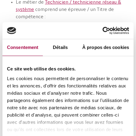
Le métier de
Technicien / technicienne réseau &
système
comprend une épreuve / un Titre de
compétence :
« Assembler, configurer et dépanner sur site les
infrastructures réseau & système »
Consentement
Détails
À propos des cookies
Ce site web utilise des cookies.
Correspondance des épreuves entre
Les cookies nous permettent de personnaliser le contenu
le métier de Technicien PC & Réseaux
et les annonces, d'offrir des fonctionnalités relatives aux
et les nouveaux métiers :
médias sociaux et d'analyser notre trafic. Nous
partageons également des informations sur l'utilisation de
Le Titre de compétence du métier Technicien PC &
notre site avec nos partenaires de médias sociaux, de
Réseaux : « Assurer l’assemblage et l’intégration
publicité et d'analyse, qui peuvent combiner celles-ci
d’un ou plusieurs PC dans un environnement réseau
avec d'autres informations que vous leur avez fournies
local » correspond au Titre de compétence n°1 du
ou qu'ils ont collectées lors de votre utilisation de leurs
Technicien hardware en atelier
et au Titre de